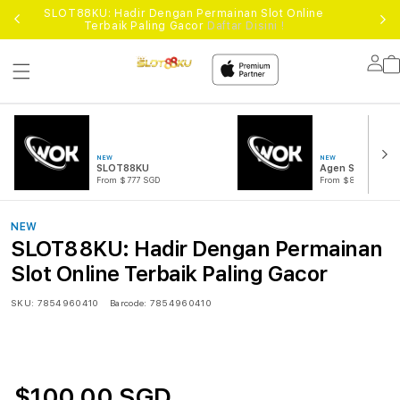
ng
SLOT88KU: Hadir Dengan Permainan Slot Online
Terbaik Paling Gacor
Daftar Disini !
Lo
in
NEW
NEW
SLOT88KU
Agen Slot Gaco
From $777 SGD
From $888 SGD
NEW
SLOT88KU: Hadir Dengan Permainan
Slot Online Terbaik Paling Gacor
SKU:
7854960410
Barcode:
7854960410
$100.00 SGD