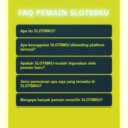
FAQ PEMAIN SLOT88KU
Apa itu SLOT88KU?
SLOT88KU adalah platform situs
Apa keunggulan SLOT88KU dibanding platform
online yang menyediakan layanan
lainnya?
dengan akses mudah, cepat, dan
Keunggulannya meliputi koleksi
Apakah SLOT88KU mudah digunakan oleh
nyaman bagi para pengguna dengan
permainan yang lengkap, antarmuka
pemain baru?
RTP tinggi.
yang ramah pengguna, serta koneksi
Ya, tampilan platform dirancang
Jenis permainan apa saja yang tersedia di
yang stabil untuk mendukung
sederhana sehingga pemain baru
SLOT88KU?
kenyamanan bermain.
dapat dengan mudah memahami
Silakan hubungi layanan customer
Mengapa banyak pemain memilih SLOT88KU?
navigasi dan mengakses berbagai
service SLOT88KU yang siap
permainan.
SLOT88KU berkomitmen menjaga
membantu untuk mendapatkan
keamanan informasi pengguna
dukungan dan solusi terkait kendala
dengan sistem perlindungan yang