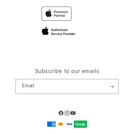
Slot Gacor
Why Shop at iStudio
FAQ
Traveller’s Reservation
Elush Corporate Website
Privacy Policy
Site Terms of Use
Subscribe to our emails
Email
Facebook
Instagram
YouTube
Payment
methods