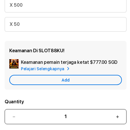
X 500
X 50
Keamanan Di SLOT88KU!
Keamanan pemain terjaga ketat
$777.00 SGD
Add
Pelajari Selengkapnya
Appl
Care
Add
Quantity
Decrease
Incr
quantity
quant