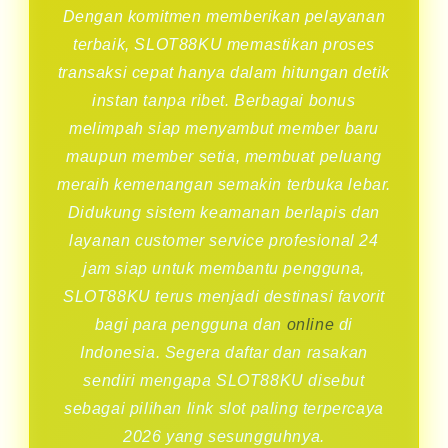
Dengan komitmen memberikan pelayanan
terbaik, SLOT88KU memastikan proses
transaksi cepat hanya dalam hitungan detik
instan tanpa ribet. Berbagai bonus
melimpah siap menyambut member baru
maupun member setia, membuat peluang
meraih kemenangan semakin terbuka lebar.
Didukung sistem keamanan berlapis dan
layanan customer service profesional 24
jam siap untuk membantu pengguna,
SLOT88KU terus menjadi destinasi favorit
bagi para pengguna dan
online
di
Indonesia. Segera daftar dan rasakan
sendiri mengapa SLOT88KU disebut
sebagai pilihan link slot paling terpercaya
2026 yang sesungguhnya.